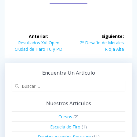
Navegación
Anterior:
Siguiente:
de
Entrada
Siguiente
Resultados XVI Open
2º Desafío de Metales
anterior:
entrada:
Ciudad de Haro FC y PD
Rioja Alta
entradas
Encuentra Un Artículo
Buscar:
Nuestros Artículos
Cursos
(2)
Escuela de Tiro
(1)
Eventos pasados Precision
(11)