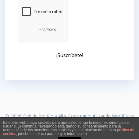
© 2026 Club de tiro Rioja Alta. Construido utilizando WordPress
y el
Highlight Theme
Este sitio web utiliza cookies para que usted tenga la mejor experiencia de
usuario. Si continúa navegando está dando su consentimiento para la
aceptación de las mencionadas cookies y la aceptación de nuestra
política de
cookies
, pinche el enlace para mayor información.