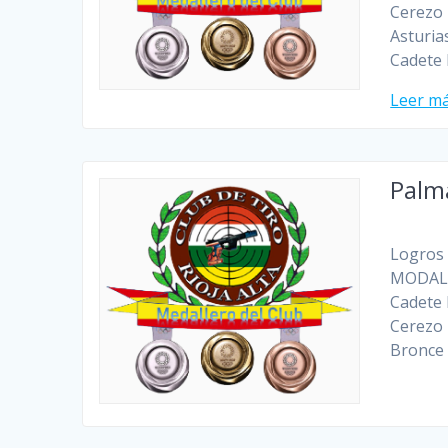
Cerezo 
Asturia
Cadete 
Leer m
Palm
Logros 
MODALI
Cadete 
Cerezo 
Bronce