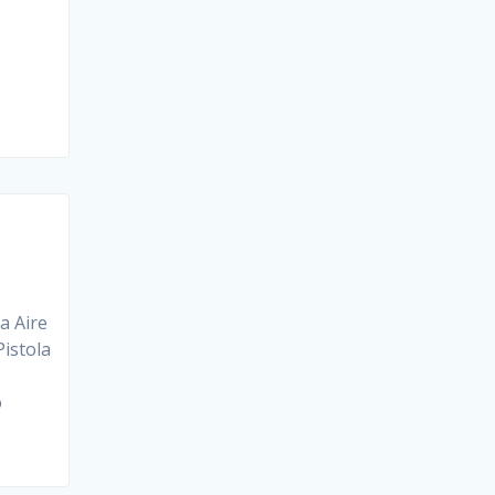
 Aire
istola
o