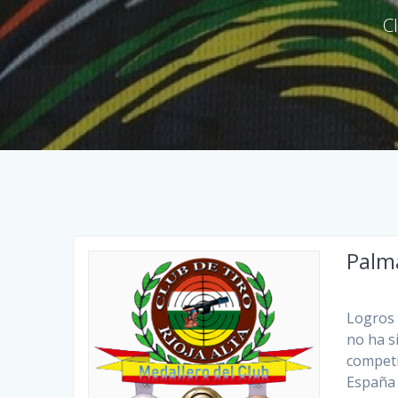
C
Palm
Logros 
no ha s
competi
España 