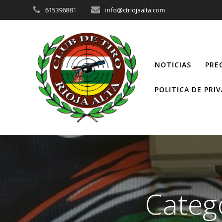
Saltar
615396881
info@ctriojaalta.com
al
contenido
NOTICIAS
PRE
POLITICA DE PRI
Categ