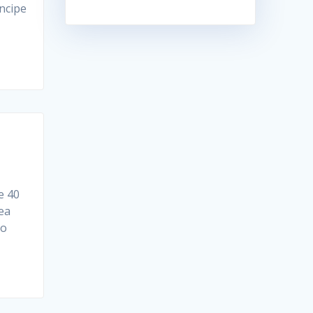
ncipe
e 40
ea
ño