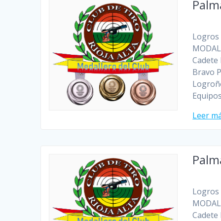
Palm
Logros 
MODALI
Cadete 
Bravo P
Logroño
Equipos
Leer m
Palm
Logros 
MODALI
Cadete 