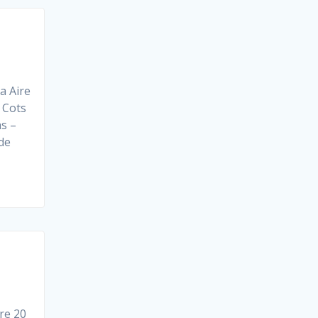
 Aire
 Cots
as –
de
re 20