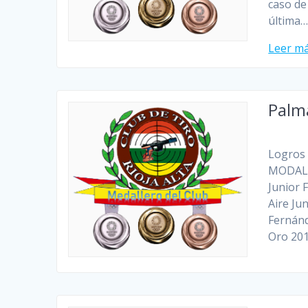
caso de
última
Leer m
Palm
Logros 
MODALI
Junior 
Aire Ju
Fernánd
Oro 20