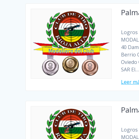
Palm
Logros 
MODALI
40 Dama
Berrio 
Oviedo 
SAR El…
Leer m
Palm
Logros 
MODALI