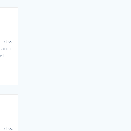
ortiva
paricio
el
ortiva