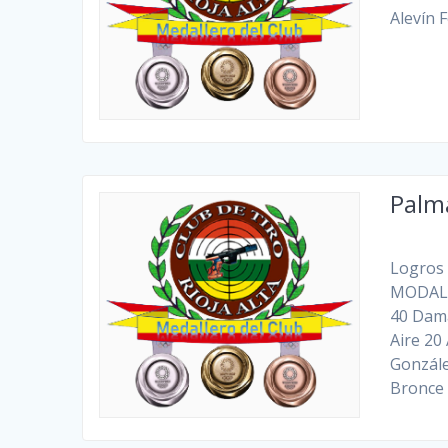
Alevín 
Palm
Logros 
MODALI
40 Dama
Aire 20
Gonzále
Bronce