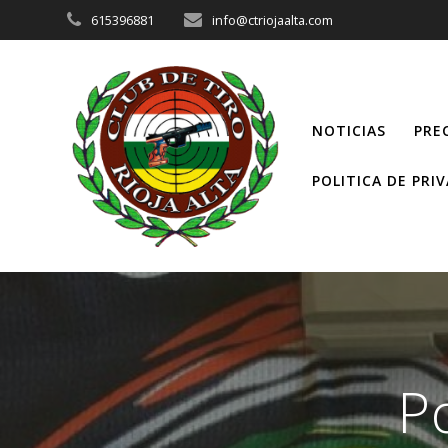
Saltar
615396881
info@ctriojaalta.com
al
contenido
NOTICIAS
PRE
POLITICA DE PRI
Po