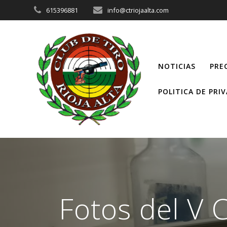
Saltar
615396881
info@ctriojaalta.com
al
contenido
NOTICIAS
PRE
POLITICA DE PRI
Fotos del V