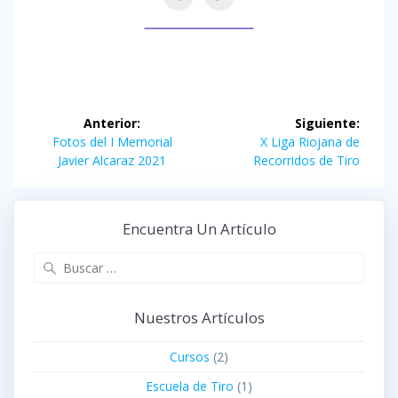
Navegación
Anterior:
Siguiente:
de
Entrada
Siguiente
Fotos del I Memorial
X Liga Riojana de
anterior:
entrada:
Javier Alcaraz 2021
Recorridos de Tiro
entradas
Encuentra Un Artículo
Buscar:
Nuestros Artículos
Cursos
(2)
Escuela de Tiro
(1)