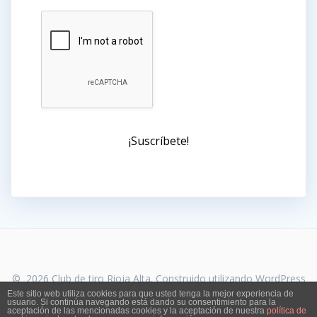
© 2026 Club de tiro Rioja Alta. Construido utilizando WordPress
y el
Highlight Theme
Este sitio web utiliza cookies para que usted tenga la mejor experiencia de
usuario. Si continúa navegando está dando su consentimiento para la
aceptación de las mencionadas cookies y la aceptación de nuestra
política de