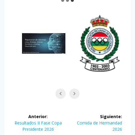
Navegación
Anterior:
Siguiente:
de
Entrada
Siguiente
Resultados II Fase Copa
Comida de Hermandad
anterior:
entrada:
Presidente 2026
2026