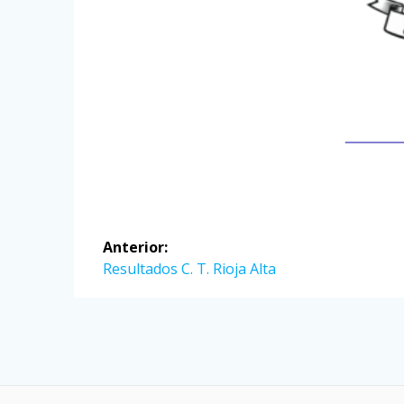
Navegación
Anterior:
de
Entrada
Resultados C. T. Rioja Alta
anterior:
entradas