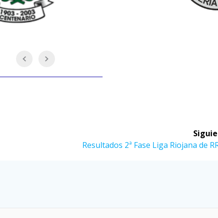
Siguie
Siguiente
Resultados 2ª Fase Liga Riojana de R
entrada: