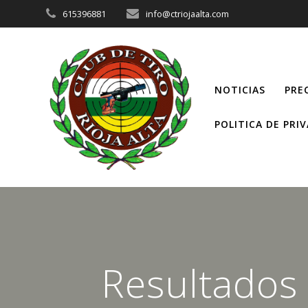
Saltar
615396881
info@ctriojaalta.com
al
contenido
NOTICIAS
PRE
POLITICA DE PRI
Resultados 