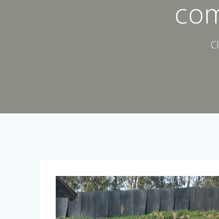
com
C