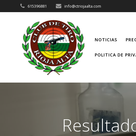
Saltar
615396881
info@ctriojaalta.com
al
contenido
NOTICIAS
PRE
POLITICA DE PRI
Resultado