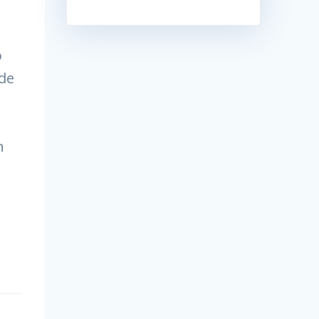
o
 de
n