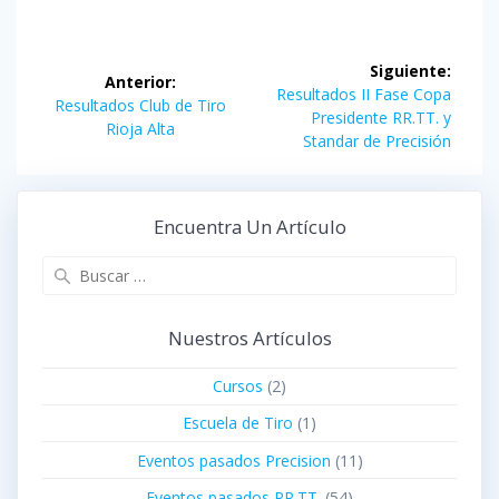
Navegación
Siguiente:
Anterior:
de
Siguiente
Resultados II Fase Copa
Entrada
Resultados Club de Tiro
entrada:
Presidente RR.TT. y
anterior:
Rioja Alta
entradas
Standar de Precisión
Encuentra Un Artículo
Buscar:
Nuestros Artículos
Cursos
(2)
Escuela de Tiro
(1)
Eventos pasados Precision
(11)
Eventos pasados RR.TT.
(54)